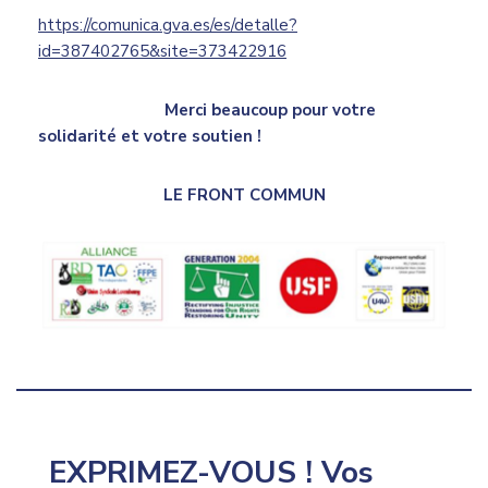
https://comunica.gva.es/es/detalle?
id=387402765&site=373422916
Merci beaucoup pour votre
solidarité et votre soutien !
LE FRONT COMMUN
EXPRIMEZ-VOUS !
Vos