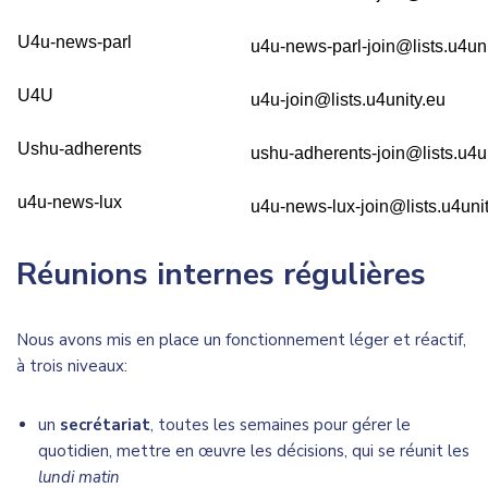
U4u-news-parl
u4u-news-parl-join@lists.u4uni
U4U
u4u-join@lists.u4unity.eu
Ushu-adherents
ushu-adherents-join@lists.u4u
u4u-news-lux
u4u-news-lux-join@lists.u4uni
Réunions internes régulières
Nous avons mis en place un fonctionnement léger et réactif,
à trois niveaux:
un
secrétariat
, toutes les semaines pour gérer le
quotidien, mettre en œuvre les décisions, qui se réunit les
lundi matin