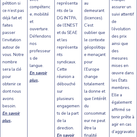
pétition si
représenta
au
compétenc
assurer un
ce n’est pas
nts de la
demeurant
e, mobilité
suivi attentif
déjà fait et
DG INTPA,
(licences).
et
de
faites
de l’ENEST
C’est
ouverture.
l’évolution
passer
et du SEAE
oublier que
Défendons
des prix
l’invitation
et les
le contexte
nos
ainsi que
autour de
représenta
géopolitiqu
professeur
des
vous. Notre
nts
e menaçant
s de
mesures
nombre
syndicaux.
pour
langue.
mises en
sera la clé
Cette
l’Europe
En savoir
œuvre dans
pour
réunion a
change
plus
.
les États
obtenir ce
débouché
totalement
membres.
dont nous
sur
la donne et
Elle a
avons
plusieurs
que l’intérêt
également
besoin.
engagemen
du
affirmé se
En savoir
ts de la part
consommat
tenir prête à
plus
.
de la
eur ne peut
agir en cas
direction.
être la
d’aggravatio
En savoir
finalité