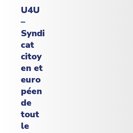
U4U
–
Syndi
cat
citoy
en et
euro
péen
de
tout
le