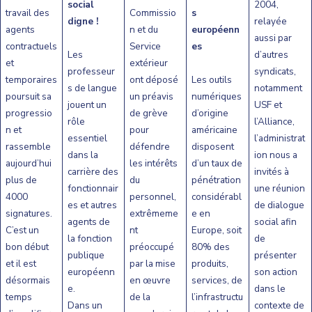
social
2004,
travail des
Commissio
s
digne !
relayée
agents
n et du
européenn
aussi par
contractuels
Service
es
Les
d’autres
et
extérieur
professeur
syndicats,
temporaires
ont déposé
Les outils
s de langue
notamment
poursuit sa
un préavis
numériques
jouent un
USF et
progressio
de grève
d’origine
rôle
l’Alliance,
n et
pour
américaine
essentiel
l’administrat
rassemble
défendre
disposent
dans la
ion nous a
aujourd’hui
les intérêts
d’un taux de
carrière des
invités à
plus de
du
pénétration
fonctionnair
une réunion
4000
personnel,
considérabl
es et autres
de dialogue
signatures.
extrêmeme
e en
agents de
social afin
C’est un
nt
Europe, soit
la fonction
de
bon début
préoccupé
80% des
publique
présenter
et il est
par la mise
produits,
européenn
son action
désormais
en œuvre
services, de
e.
dans le
temps
de la
l’infrastructu
Dans un
contexte de