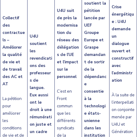
soutient la
Crise
U4U suit
pétition
énergétiqu
Collectif
de près la
lancée par
e : U4U
des
modernisa
UEF
demande
contractue
tion du
Groupe
U4U
un
ls –
réseau des
Europe et
soutient
dialogue
Améliorer
délégation
Graspe
les
ouvert et
la qualité
s de l’UE
demandan
revendicati
constructif
de vie et
et l’impact
t de sortir
ons des
avec
de travail
sur le
de la
professeur
l’administr
des AC et
personnel
dépendanc
s de
ation
AT
e
langue.
C’est en
consentie
Eux aussi
À la suite de
La pétition
Front
à la
ont le
l’interpellati
pour
commun
technologi
droit à une
on conjointe
améliorer
que les
e états-
rémunérati
menée par
les
différents
unienne
on juste et
U4U et
conditions
syndicats
dans les
un cadre
Génération
de vie et de
de la
institution