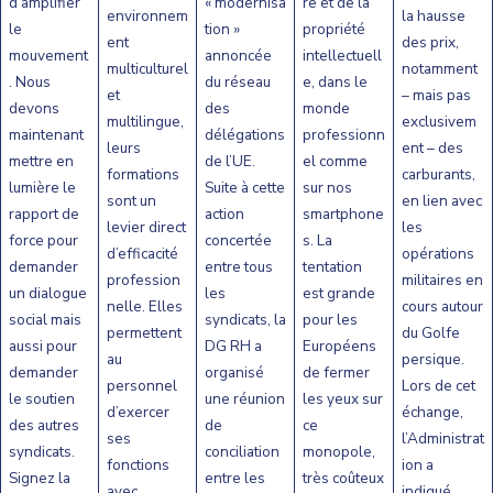
d’amplifier
« modernisa
re et de la
environnem
la hausse
le
tion »
propriété
ent
des prix,
mouvement
annoncée
intellectuell
multiculturel
notamment
. Nous
du réseau
e, dans le
et
– mais pas
devons
des
monde
multilingue,
exclusivem
maintenant
délégations
professionn
leurs
ent – des
mettre en
de l’UE.
el comme
formations
carburants,
lumière le
Suite à cette
sur nos
sont un
en lien avec
rapport de
action
smartphone
levier direct
les
force pour
concertée
s. La
d’efficacité
opérations
demander
entre tous
tentation
profession
militaires en
un dialogue
les
est grande
nelle. Elles
cours autour
social mais
syndicats, la
pour les
permettent
du Golfe
aussi pour
DG RH a
Européens
au
persique.
demander
organisé
de fermer
personnel
Lors de cet
le soutien
une réunion
les yeux sur
d’exercer
échange,
des autres
de
ce
ses
l’Administrat
syndicats.
conciliation
monopole,
fonctions
ion a
Signez la
entre les
très coûteux
avec
indiqué