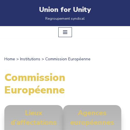
Union for Unity
Aller
Regroupement syndical
au
contenu
Home
>
Institutions
>
Commission Européenne
Commission
Européenne
Lieux
Agences
d’affectations
européennes